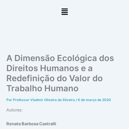
Ir
Menu
para
o
conteúdo
A Dimensão Ecológica dos
Direitos Humanos e a
Redefinição do Valor do
Trabalho Humano
Por
Professor Vladmir Oliveira da Silveira
/
6 de março de 2020
Autores:
Renata Barbosa Castralli