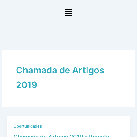
Ir
Menu
para
o
conteúdo
Chamada de Artigos
2019
Oportunidades
Chamada de Artigos 2019 – Revista