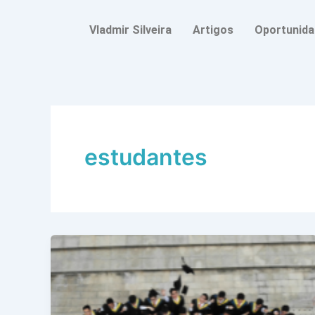
Ir
para
Vladmir Silveira
Artigos
Oportunid
o
conteúdo
estudantes