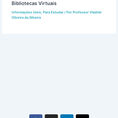
Bibliotecas Virtuais
Informações úteis
,
Para Estudar
/ Por
Professor Vladmir
Oliveira da Silveira
F
I
L
X