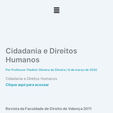
Ir
Menu
para
o
conteúdo
Cidadania e Direitos
Humanos
Por
Professor Vladmir Oliveira da Silveira
/
6 de março de 2020
Cidadania e Direitos Humanos
Clique aqui para acessar
R
evista
da Faculdade de Direito de Valença 2011