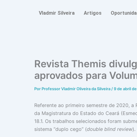
Ir
para
Vladmir Silveira
Artigos
Oportunid
o
conteúdo
Revista Themis divulga
aprovados para Volume
Por
Professor Vladmir Oliveira da Silveira
/
9 de abril d
Referente ao primeiro semestre de 2020, a R
da Magistratura do Estado do Ceará (Esmec)
18.1. Os trabalhos selecionados foram subme
sistema “duplo cego” (
double blind review
).