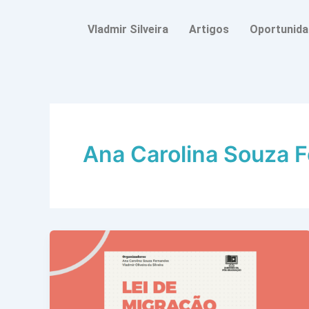
Ir
para
Vladmir Silveira
Artigos
Oportunid
o
conteúdo
Ana Carolina Souza 