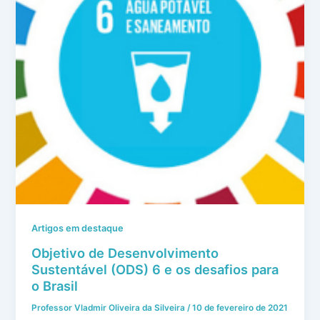
Artigos em destaque
Objetivo de Desenvolvimento
Sustentável (ODS) 6 e os desafios para
o Brasil
Professor Vladmir Oliveira da Silveira
/
10 de fevereiro de 2021