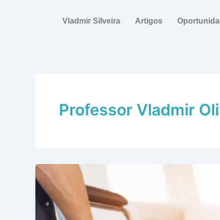
Ir
para
Vladmir Silveira
Artigos
Oportunid
o
conteúdo
Professor Vladmir Oliv