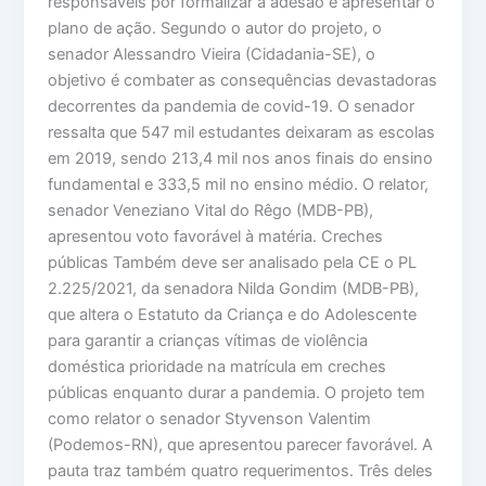
responsáveis por formalizar a adesão e apresentar o
plano de ação. Segundo o autor do projeto, o
senador Alessandro Vieira (Cidadania-SE), o
objetivo é combater as consequências devastadoras
decorrentes da pandemia de covid-19. O senador
ressalta que 547 mil estudantes deixaram as escolas
em 2019, sendo 213,4 mil nos anos finais do ensino
fundamental e 333,5 mil no ensino médio. O relator,
senador Veneziano Vital do Rêgo (MDB-PB),
apresentou voto favorável à matéria. Creches
públicas Também deve ser analisado pela CE o PL
2.225/2021, da senadora Nilda Gondim (MDB-PB),
que altera o Estatuto da Criança e do Adolescente
para garantir a crianças vítimas de violência
doméstica prioridade na matrícula em creches
públicas enquanto durar a pandemia. O projeto tem
como relator o senador Styvenson Valentim
(Podemos-RN), que apresentou parecer favorável. A
pauta traz também quatro requerimentos. Três deles