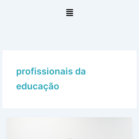
Ir
Menu
para
o
conteúdo
profissionais da
educação