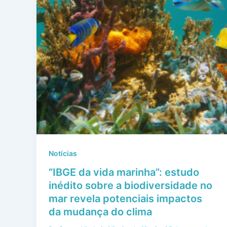
Notícias
“IBGE da vida marinha”: estudo
inédito sobre a biodiversidade no
mar revela potenciais impactos
da mudança do clima