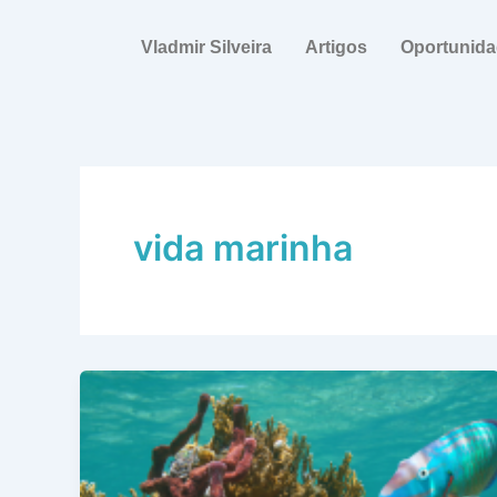
Ir
para
Vladmir Silveira
Artigos
Oportunid
o
conteúdo
vida marinha