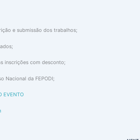
rição e submissão dos trabalhos;
vados;
as inscrições com desconto;
sso Nacional da FEPODI;
DO EVENTO
m