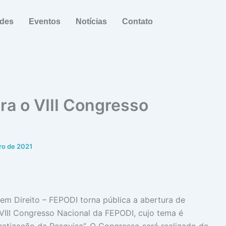
ades
Eventos
Notícias
Contato
ra o VIII Congresso
iro de 2021
m Direito – FEPODI torna pública a abertura de
 VIII Congresso Nacional da FEPODI, cujo tema é
atização da Pesquisa”. O Congresso será realizado de