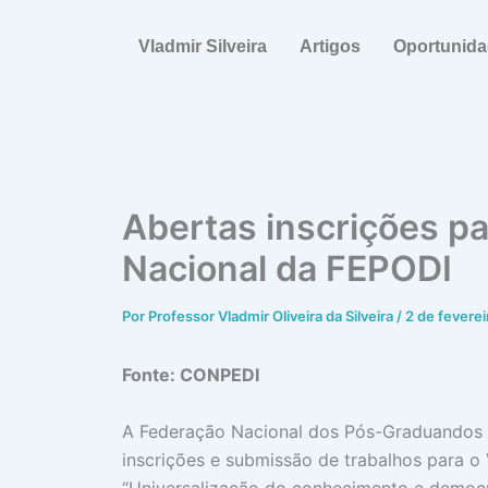
Ir
para
Vladmir Silveira
Artigos
Oportunid
o
conteúdo
Abertas inscrições pa
Nacional da FEPODI
Por
Professor Vladmir Oliveira da Silveira
/
2 de fevere
Fonte: CONPEDI
A Federação Nacional dos Pós-Graduandos e
inscrições e submissão de trabalhos para o
“Universalização do conhecimento e democr