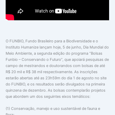
O FUNBIO, Fundo Brasileiro para a Biodiversidade e o
Instituto Humanize lançam hoje, 5 de junho, Dia Mundial do
Meio Ambiente, a segunda edição do programa “Bolsas
Funbio – Conservando o Futuro”, que apoiará pesquisas de
campo de mestrandos e doutorandos com bolsas de até
R$ 20 mil e R$ 38 mil respectivamente. As inscrições
estarão abertas até as 23h59m do dia 1 de agosto no site
do FUNBIO, e os resultados serão divulgados na primeira
quinzena de dezembro. As bolsas contemplarão projetos
que abordem um dos seguintes eixos temáticos:
(1) Conservação, manejo e uso sustentável de fauna e
flora;