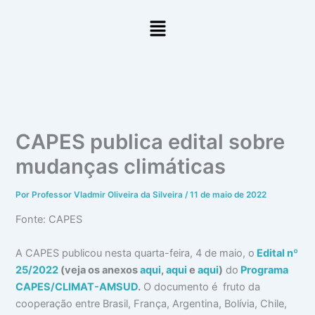
Ir
Menu
para
o
conteúdo
CAPES publica edital sobre
mudanças climáticas
Por
Professor Vladmir Oliveira da Silveira
/
11 de maio de 2022
Fonte: CAPES
A CAPES publicou nesta quarta-feira, 4 de maio, o
Edital nº
25/2022
(veja os anexos
aqui
,
aqui
e
aqui
)
do
Programa
CAPES/CLIMAT-AMSUD
.
O documento é fruto da
cooperação entre Brasil, França, Argentina, Bolívia, Chile,