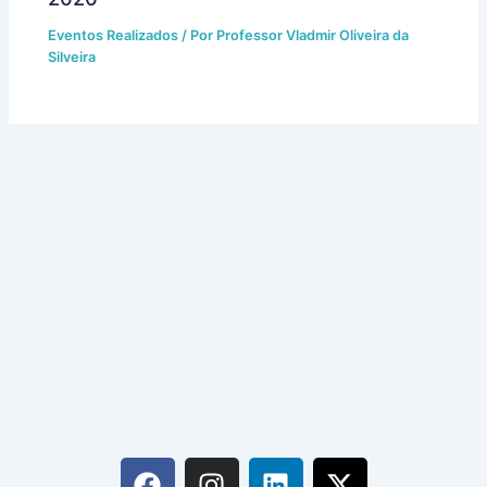
Eventos Realizados
/ Por
Professor Vladmir Oliveira da
Silveira
F
I
L
X