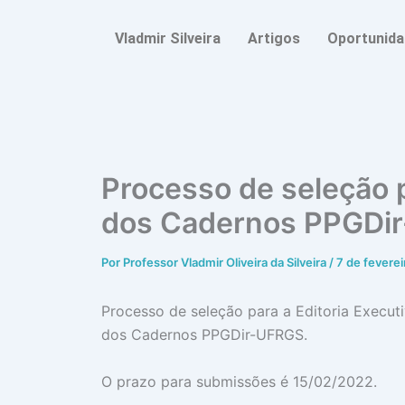
Ir
para
Vladmir Silveira
Artigos
Oportunid
o
conteúdo
Processo de seleção p
dos Cadernos PPGDi
Por
Professor Vladmir Oliveira da Silveira
/
7 de fevere
Processo de seleção para a Editoria Execut
dos Cadernos PPGDir-UFRGS.
O prazo para submissões é 15/02/2022.