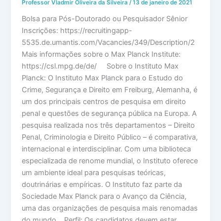
Professor Vladmir Oliveira da Silveira
/
13 de janeiro de 2021
Bolsa para Pós-Doutorado ou Pesquisador Sênior
Inscrições: https://recruitingapp-
5535.de.umantis.com/Vacancies/349/Description/2
Mais informações sobre o Max Planck Institute:
https://csl.mpg.de/de/ Sobre o Instituto Max
Planck: O Instituto Max Planck para o Estudo do
Crime, Segurança e Direito em Freiburg, Alemanha, é
um dos principais centros de pesquisa em direito
penal e questões de segurança pública na Europa. A
pesquisa realizada nos três departamentos – Direito
Penal, Criminologia e Direito Público – é comparativa,
internacional e interdisciplinar. Com uma biblioteca
especializada de renome mundial, o Instituto oferece
um ambiente ideal para pesquisas teóricas,
doutrinárias e empíricas. O Instituto faz parte da
Sociedade Max Planck para o Avanço da Ciência,
uma das organizações de pesquisa mais renomadas
do mundo. Perfil: Os candidatos devem estar