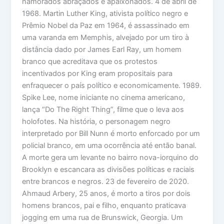
namorados abraçados e apaixonados. 4 de abril de
1968. Martin Luther King, ativista político negro e
Prêmio Nobel da Paz em 1964, é assassinado em
uma varanda em Memphis, alvejado por um tiro à
distância dado por James Earl Ray, um homem
branco que acreditava que os protestos
incentivados por King eram propositais para
enfraquecer o país político e economicamente. 1989.
Spike Lee, nome iniciante no cinema americano,
lança “Do The Right Thing”, filme que o leva aos
holofotes. Na história, o personagem negro
interpretado por Bill Nunn é morto enforcado por um
policial branco, em uma ocorrência até então banal.
A morte gera um levante no bairro nova-iorquino do
Brooklyn e escancara as divisões políticas e raciais
entre brancos e negros. 23 de fevereiro de 2020.
Ahmaud Arbery, 25 anos, é morto a tiros por dois
homens brancos, pai e filho, enquanto praticava
jogging em uma rua de Brunswick, Georgia. Um