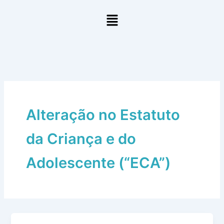
Ir
Menu
para
o
conteúdo
Alteração no Estatuto
da Criança e do
Adolescente (“ECA”)