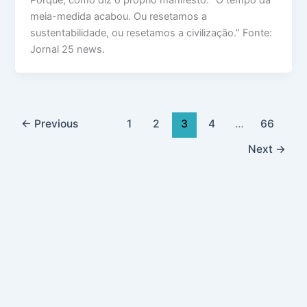
Porque, como diz o próprio manifesto: “O tempo da
meia-medida acabou. Ou resetamos a
sustentabilidade, ou resetamos a civilização.” Fonte:
Jornal 25 news.
←
Previous
1
2
3
4
…
66
Next
→